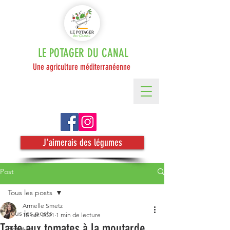
LE POTAGER DU CANAL
Une agriculture méditerranéenne
J'aimerais des légumes
Post
Tous les posts
Armelle Smetz
Tous les posts
18 oct. 2021
1 min de lecture
Tarte aux tomates à la moutarde
Entrées