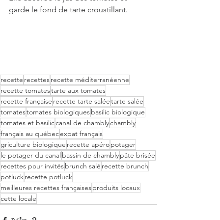
garde le fond de tarte croustillant.
recette
recettes
recette méditerranéenne
recette tomates
tarte aux tomates
recette française
recette tarte salée
tarte salée
tomates
tomates biologiques
basilic biologique
tomates et basilic
canal de chambly
chambly
français au québec
expat français
griculture biologique
recette apéro
potager
le potager du canal
bassin de chambly
pâte brisée
recettes pour invités
brunch salé
recette brunch
potluck
recette potluck
meilleures recettes françaises
produits locaux
cette locale